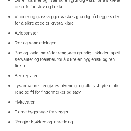
Dører, karmer og lister får en grundig vask for å sikre at
de er fri for støv og flekker
Vinduer og glassvegger vaskes grundig på begge sider
for å sikre at de er krystallklare
Avløpsrister
Rør og vannledninger
Bad og toalettområder rengjøres grundig, inkludert speil,
servanter og toaletter, for å sikre en hygienisk og ren
finish
Benkeplater
Lysarmaturer rengjøres utvendig, og alle lysbrytere blir
rene og fri for fingermerker og støv
Hvitevarer
Fjerne byggestøv fra vegger
Rengjør kjøkken og innredning