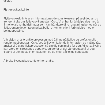
utleier.
Flyttevaskoslo.info
Flyttevaskoslo.info er en informasjonsside som fokuserer på å gi deg alt du
trenger å vite om flyttevask-tjenester i Oslo. Vi er her for å hjelpe deg med å
finne lokale renholdsfirmaer som kan håndtere dine rengjøringsbehov når du
flytter, enten det er fra en privat bolig, et kontor, eller i forbindelse med en
boligoppussing.
Vår visjon er å forenkle prosessen med å finne pålitelige og profesjonelle
rengjøringstjenester i Oslo. Ved å tilby omfattende informasjon og nyttige råd,
ønsker vi å gjøre flytteprosessen så smidig som mulig for deg. Vi vet at flytting
kan være en stressende oppgave, og derfor er det vår oppgave å gi deg
tilgang til den beste informasjonen og de mest pålitelige tjenestene.
Å bruke flyttevaskoslo.info er helt gratis.