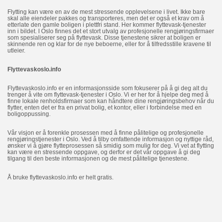
Flytting kan være en av de mest stressende opplevelsene i livet. Ikke bare
skal alle eiendeler pakkes og transporteres, men det er også et krav om å
etterlate den gamle boligen i plettfri stand. Her kommer flyttevask-tjenester
inn i bildet. I Oslo finnes det et stort utvalg av profesjonelle rengjøringsfirmaer
som spesialiserer seg på flyttevask. Disse tjenestene sikrer at boligen er
skinnende ren og klar for de nye beboerne, eller for å tilfredsstille kravene til
utleier.
Flyttevaskoslo.info
Flyttevaskoslo.info er en informasjonsside som fokuserer på å gi deg alt du
trenger å vite om flyttevask-tjenester i Oslo. Vi er her for å hjelpe deg med å
finne lokale renholdsfirmaer som kan håndtere dine rengjøringsbehov når du
flytter, enten det er fra en privat bolig, et kontor, eller i forbindelse med en
boligoppussing.
Vår visjon er å forenkle prosessen med å finne pålitelige og profesjonelle
rengjøringstjenester i Oslo. Ved å tilby omfattende informasjon og nyttige råd,
ønsker vi å gjøre flytteprosessen så smidig som mulig for deg. Vi vet at flytting
kan være en stressende oppgave, og derfor er det vår oppgave å gi deg
tilgang til den beste informasjonen og de mest pålitelige tjenestene.
Å bruke flyttevaskoslo.info er helt gratis.