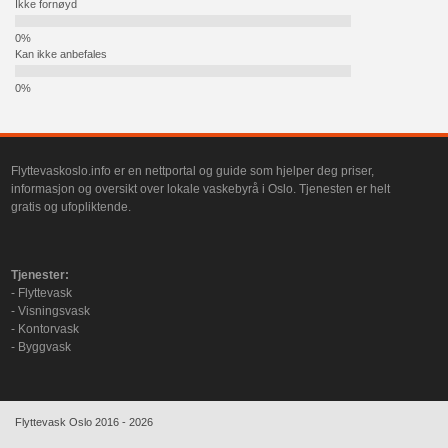
Ikke fornøyd
Kan ikke anbefales
Flyttevaskoslo.info er en nettportal og guide som hjelper deg priser,
informasjon og oversikt over lokale vaskebyrå i Oslo. Tjenesten er helt
gratis og ufopliktende.
Tjenester:
- Flyttevask
- Visningsvask
- Kontorvask
- Byggvask
Flyttevask Oslo 2016 - 2026