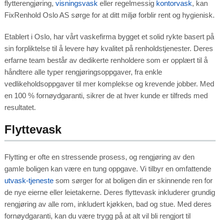
flytterengjøring,
visningsvask
eller regelmessig
kontorvask
, kan
FixRenhold Oslo AS sørge for at ditt miljø forblir rent og hygienisk.
Etablert i Oslo, har vårt vaskefirma bygget et solid rykte basert på
sin forpliktelse til å levere høy kvalitet på renholdstjenester. Deres
erfarne team består av dedikerte renholdere som er opplært til å
håndtere alle typer rengjøringsoppgaver, fra enkle
vedlikeholdsoppgaver til mer komplekse og krevende jobber. Med
en 100 % fornøydgaranti, sikrer de at hver kunde er tilfreds med
resultatet.
Flyttevask
Flytting er ofte en stressende prosess, og rengjøring av den
gamle boligen kan være en tung oppgave. Vi tilbyr en omfattende
utvask-tjeneste
som sørger for at boligen din er skinnende ren for
de nye eierne eller leietakerne. Deres flyttevask inkluderer grundig
rengjøring av alle rom, inkludert kjøkken, bad og stue. Med deres
fornøydgaranti, kan du være trygg på at alt vil bli rengjort til