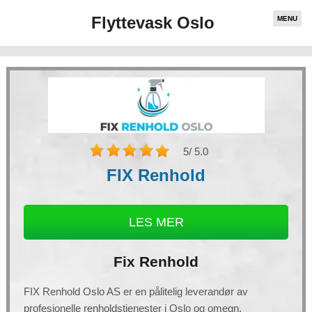
Flyttevask Oslo
MENU
5
/ 5.0
FIX Renhold
LES MER
Fix Renhold
FIX Renhold Oslo AS er en pålitelig leverandør av
profesjonelle renholdstjenester i Oslo og omegn.