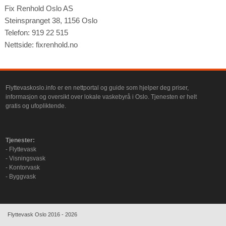
Fix Renhold Oslo AS
Steinspranget 38, 1156 Oslo
Telefon: 919 22 515
Nettside: fixrenhold.no
Flyttevaskoslo.info er en nettportal og guide som hjelper deg priser,
informasjon og oversikt over lokale vaskebyrå i Oslo. Tjenesten er helt
gratis og ufopliktende.
Tjenester:
- Flyttevask
- Visningsvask
- Kontorvask
- Byggvask
Flyttevask Oslo 2016 - 2026